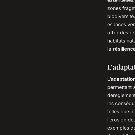
zones fragm
biodiversité
espaces vert
offrir des r
habitats nat
la
résilienc
L’adapta
L’
adaptatio
permettant
dérèglement 
les conséque
telles que l
l’érosion de
exemples de