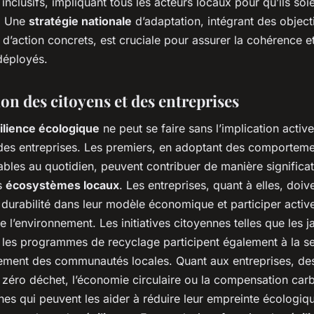
 inclusifs, impliquant tous les acteurs locaux pour qu’ils soi
. Une
stratégie nationale
d’adaptation, intégrant des objecti
’action concrets, est cruciale pour assurer la cohérence et 
déployés.
on des citoyens et des entreprises
ilience écologique
ne peut se faire sans l’implication activ
 des entreprises. Les premiers, en adoptant des comportem
bles au quotidien, peuvent contribuer de manière significat
s
écosystèmes locaux
. Les entreprises, quant à elles, doiv
 durabilité dans leur modèle économique et participer activ
e l’environnement. Les initiatives citoyennes telles que les j
 les programmes de recyclage participent également à la sen
gement des communautés locales. Quant aux entreprises, des
e zéro déchet, l’économie circulaire ou la compensation car
es qui peuvent les aider à réduire leur empreinte écologiqu