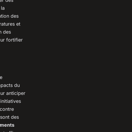
 la
ation des
ratures et
on des
r fortifier
e
mpacts du
ur anticiper
nitiatives
 contre
 sont des
ements