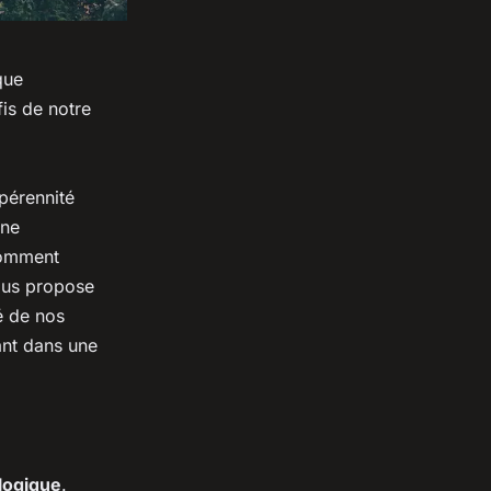
que
is de notre
 pérennité
une
comment
vous propose
é de nos
ant dans une
ologique
.