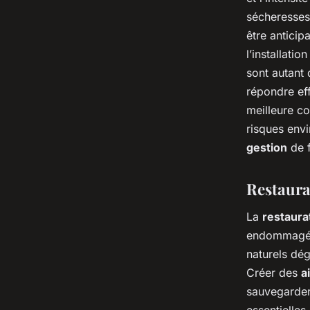
sécheresses
être anticip
l’installati
sont autant 
répondre eff
meilleure co
risques env
gestion
de f
Restaura
La
restaura
endommagés 
naturels dég
Créer des
a
sauvegarder
essentielle