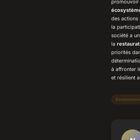
promouvoir 
écosystème
des actions
la participa
société a un
la
restaurat
priorités d
déterminatio
à affronter 
et résilient
Environnem