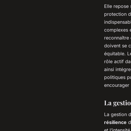
Elle repose 
protection d
indispensabl
complexes en
reconnaître
doivent se 
équitable. L
rôle actif d
ainsi intégr
politiques p
encourager 
La gestio
La gestion 
résilience
d
et l’intensi