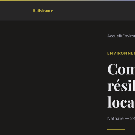
Accueil
›
Envir
ENVIRONNE
Com
rési
loca
Nathalie — 2