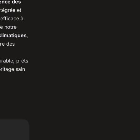
ience des
ntégrée et
efficace à
de notre
climatiques
,
tre des
rable, prêts
éritage sain