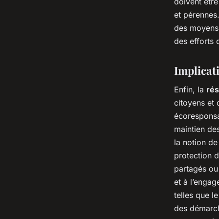
doivent être
et pérennes
des moyens d
des efforts 
Implicati
Enfin, la
rés
citoyens et
écoresponsa
maintien de
la notion de
protection d
partagés ou
et à l’enga
telles que l
des démarch