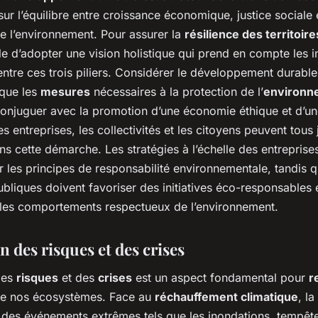
sur l’équilibre entre croissance économique, justice sociale 
e l’environnement. Pour assurer la
résilience des territoire
e d’adopter une vision holistique qui prend en compte les i
tre ces trois piliers. Considérer le développement durable,
 que les
mesures
nécessaires à la protection de l’
environn
conjuguer avec la promotion d’une économie éthique et d’un
es entreprises, les collectivités et les citoyens peuvent tous
ans cette démarche. Les stratégies à l’échelle des entreprise
er les principes de responsabilité environnementale, tandis q
ubliques doivent favoriser des initiatives éco-responsables 
les comportements respectueux de l’environnement.
n des risques et des crises
des
risques
et des
crises
est un aspect fondamental pour
r
e nos écosystèmes. Face au
réchauffement climatique
, l
té des événements extrêmes tels que les inondations, tempêt