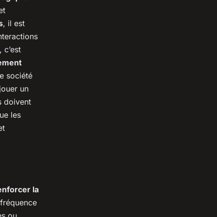
et
s
, il est
nteractions
 c’est
ement
e société
 jouer un
s doivent
ue les
et
enforcer la
a fréquence
es ou