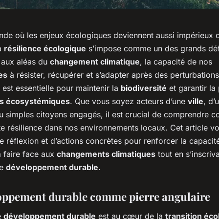
de où les enjeux écologiques deviennent aussi impérieux 
la
résilience écologique
s’impose comme un des grands déf
e aux aléas du
changement climatique
, la capacité de nos
es
à résister, récupérer et s’adapter après des perturbations
est essentielle pour maintenir la
biodiversité
et garantir la
es écosystémiques
. Que vous soyez acteurs d’une
ville
, d’
ou simples citoyens engagés, il est crucial de comprendre 
tte résilience dans nos environnements locaux. Cet article 
e réflexion et d’actions concrètes pour renforcer la capacit
 faire face aux
changements climatiques
tout en s’inscriv
de
développement durable
.
oppement durable comme pierre angulaire
e
développement durable
est au cœur de la
transition éc