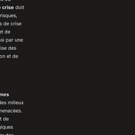
 crise
doit
risques,
s de crise
et de
si par une
cise des
on et de
èmes
 des milieux
menacées.
t de
giques
er des