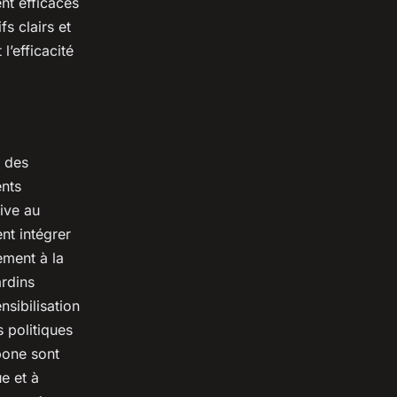
ent efficaces
fs clairs et
l’efficacité
e des
ents
ive au
ent intégrer
ement à la
ardins
sibilisation
 politiques
bone sont
e et à