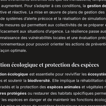
 augmentent. Pour s’adapter à ces conditions, la
gestion de
ative et réactive. La mise en œuvre de plans de gestion des 
on de systèmes d’alerte précoce et la réalisation de simulation
de mesures qui permettent aux collectivités de se préparer 
icacement aux situations d’urgence. La résilience passe aus
nnaissance des vulnérabilités locales et une évaluation pré
ironnementaux pour pouvoir orienter les actions de préventi
açon optimale.
tion écologique et protection des espèces
tion écologique
est essentielle pour revivifier les
écosyst
et soutenir la
biodiversité
. Elle implique la réhabilitation
radés et la protection des
espèces animales
et végétales 
ires protégées
ou restaurer des habitats spécifiques perme
 les espèces en danger et de maintenir les fonctions écolo
s. La mise en place de corridors écologiques pour reconnect