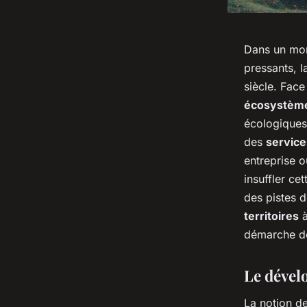
Dans un mon
pressants, 
siècle. Fac
écosystèm
écologiques 
des
servic
entreprise 
insuffler ce
des pistes d
territoires
à
démarche 
Le dével
La notion d