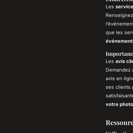
Les
servic
Renseignez-
l’événement
que les ser
événement 
Importance
Les
avis cl
Demandez a
avis en lig
ses clients
satisfaisan
votre photo
Ressource