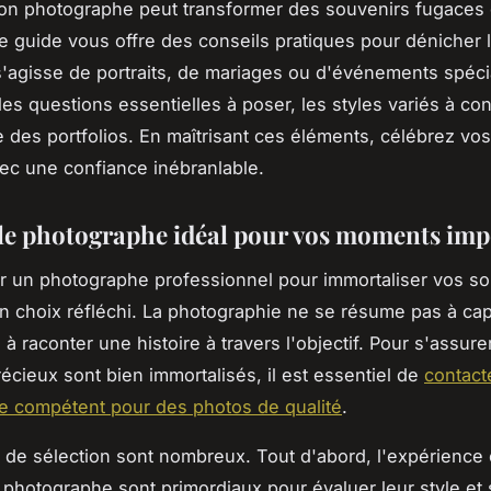
bon photographe peut transformer des souvenirs fugaces 
e guide vous offre des conseils pratiques pour dénicher l'
l s'agisse de portraits, de mariages ou d'événements spéc
es questions essentielles à poser, les styles variés à con
e des portfolios. En maîtrisant ces éléments, célébrez v
ec une confiance inébranlable.
le photographe idéal pour vos moments imp
r un photographe professionnel pour immortaliser vos so
n choix réfléchi. La photographie ne se résume pas à ca
à raconter une histoire à travers l'objectif. Pour s'assur
cieux sont bien immortalisés, il est essentiel de
contact
e compétent pour des photos de qualité
.
s de sélection sont nombreux. Tout d'abord, l'expérience 
u photographe sont primordiaux pour évaluer leur style et 