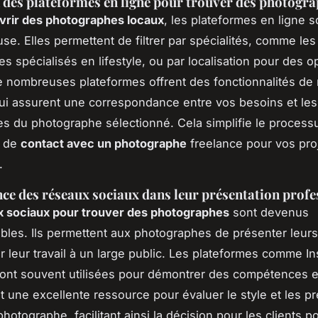
n des plateformes en ligne pour trouver des photogr
vrir des photographes locaux
, les plateformes en ligne 
use. Elles permettent de filtrer par spécialités, comme les
s spécialisés en lifestyle, ou par localisation pour des o
 nombreuses plateformes offrent des fonctionnalités de
 qui assurent une correspondance entre vos besoins et les
 du photographe sélectionné. Cela simplifie le process
t de
contact avec un photographe
freelance pour vos pro
.
ce des réseaux sociaux dans leur présentation profe
x sociaux pour trouver des photographes
sont devenus
bles. Ils permettent aux photographes de présenter leurs 
r leur travail à un large public. Les plateformes comme I
nt souvent utilisées pour démontrer des compétences et
st une excellente ressource pour évaluer le style et les p
hotographe, facilitant ainsi la décision pour les clients po