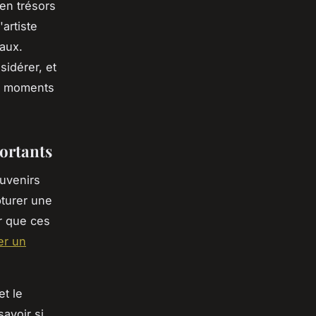
en trésors
artiste
iaux.
sidérer, et
os moments
ortants
uvenirs
pturer une
er que ces
er un
et le
savoir si