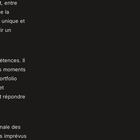
, entre
e la
 unique et
ir un
tences. Il
des moments
rtfolio
et
ut répondre
inale des
es imprévus