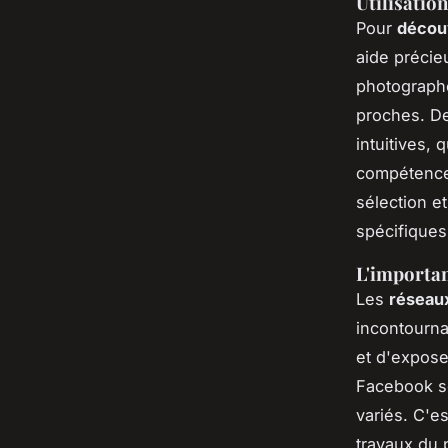
Utilisatio
Pour
décou
aide précie
photographe
proches. De
intuitives,
compétences
sélection e
spécifiques
L'importan
Les
réseau
incontourna
et d'expose
Facebook so
variés. C'e
travaux du p