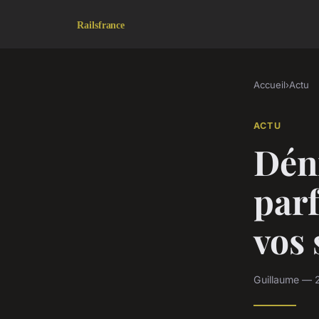
Accueil
›
Actu
ACTU
Dén
parf
vos 
Guillaume — 