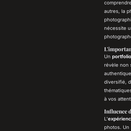
comprendre
autres, la 
photographi
nécessite u
photographe
L'importan
Un
portfol
révèle non 
authentiqu
diversifié, 
thématiques
à vos attent
Influence d
L'
expérienc
photos. Un 