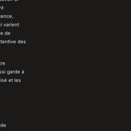
nt
tence,
i varient
ie de
tentive des
tre
ssi garde à
sé et les
 de