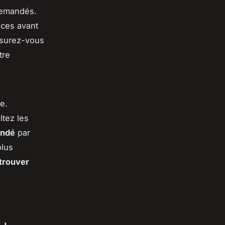
demandés.
nces avant
ssurez-vous
tre
e.
tez les
ndé
par
plus
trouver