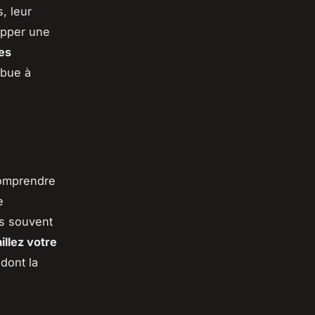
, leur
opper une
les
ibue à
comprendre
e
us souvent
illez votre
dont la