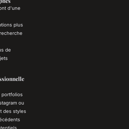
aphes
sont d'une
ptions plus
 recherche
us de
jets
ssionnelle
portfolios
nstagram ou
 des styles
récédents
tentiels.