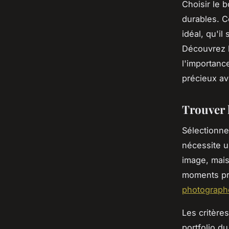
Choisir le 
durables. C
idéal, qu'i
Découvrez l
l'importanc
précieux av
Trouver 
Sélectionne
nécessite u
image, mais 
moments pré
photograph
Les critère
portfolio d