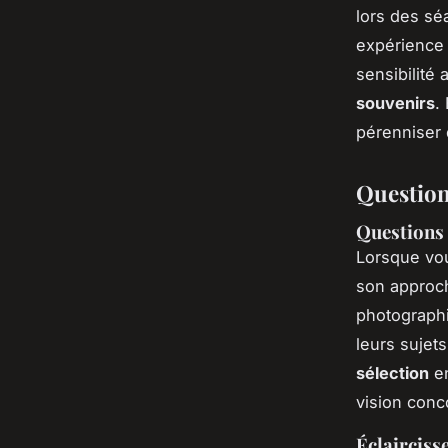
lors des sé
expérience 
sensibilité 
souvenirs
.
pérenniser 
Question
Questions 
Lorsque vo
son approch
photographi
leurs sujet
sélection
en
vision conc
Éclaircisse